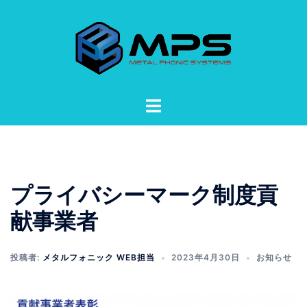
コ
ン
テ
ン
ツ
へ
ト
ス
グ
キ
ル
ッ
メ
プ
ニ
プライバシーマーク制度貢
ュ
ー
献事業者
投稿者:
メタルフォニック WEB担当
2023年4月30日
お知らせ