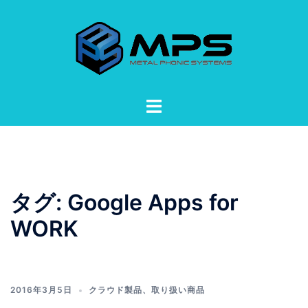
コ
ン
テ
ン
ツ
へ
ト
ス
グ
キ
ル
ッ
メ
プ
ニ
ュ
タグ:
Google Apps for
ー
WORK
2016年3月5日
クラウド製品
、
取り扱い商品