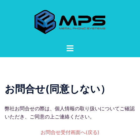
コ
ン
テ
ン
ツ
へ
ト
ス
グ
キ
ル
ッ
メ
プ
ニ
お問合せ(同意しない）
ュ
ー
弊社お問合せの際は、個人情報の取り扱いについてご確認
いただき、ご同意の上ご連絡ください。
お問合せ受付画面へ(戻る)