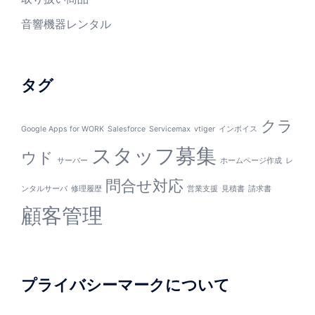
音響機器レンタル
タグ
クラ
Google Apps for WORK
Salesforce
Servicemax
vtiger
インボイス
スタッフ募集
ウド
サーバー
ホームページ作成
レ
問合せ対応
ンタルサーバ
修理履歴
営業支援
見積書
請求書
顧客管理
プライバシーマークについて