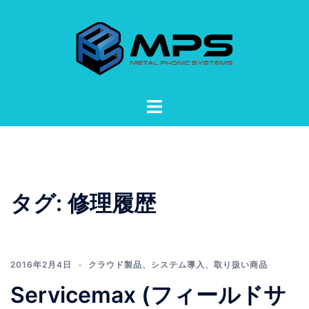
コ
ン
テ
ン
ツ
へ
ト
ス
グ
キ
ル
ッ
メ
プ
ニ
ュ
タグ:
修理履歴
ー
2016年2月4日
クラウド製品
、
システム導入
、
取り扱い商品
Servicemax (フィールドサ